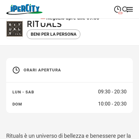
Negozio apre alle 09:30
RITUALS
09:30
—
20:30
LUNEDÌ
lunedì
BENI PER LA PERSONA
closeSearch
09:30
—
20:30
MARTEDÌ
martedì
09:30
—
20:30
MERCOLEDÌ
mercoledì
ORARI APERTURA
09:30
—
20:30
GIOVEDÌ
giovedì
09:30
—
20:30
VENERDÌ
09:30 - 20:30
LUN - SAB
venerdì
10:00 - 20:30
DOM
09:30
—
20:30
SABATO
sabato
10:00
—
20:30
DOMENICA
domenica
Rituals è un universo di bellezza e benessere per la