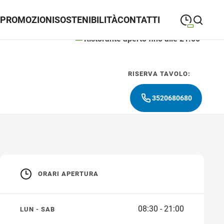
PROMOZIONI
SOSTENIBILITÀ
CONTATTI
Ristorante aperto fino alle 21:00
09:30
—
20:30
LUNEDÌ
lunedì
closeSearch
RISERVA TAVOLO:
09:30
—
20:30
MARTEDÌ
martedì
3520680680
09:30
—
20:30
MERCOLEDÌ
mercoledì
09:30
—
20:30
GIOVEDÌ
giovedì
09:30
—
20:30
VENERDÌ
venerdì
ORARI APERTURA
09:30
—
20:30
SABATO
sabato
08:30 - 21:00
LUN - SAB
10:00
—
20:30
DOMENICA
domenica