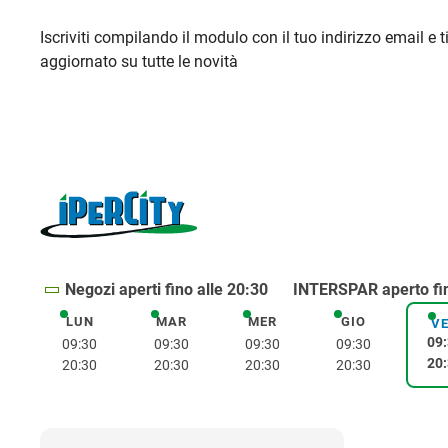
Iscriviti compilando il modulo con il tuo indirizzo email e 
aggiornato su tutte le novità
Negozi aperti fino alle 20:30
INTERSPAR aperto fin
LUN
MAR
MER
GIO
lunedì
martedì
mercoledì
giovedì
V
09
09:30
09:30
09:30
09:30
20
20:30
20:30
20:30
20:30