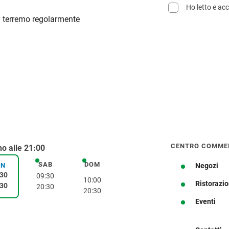
Ho letto e acc
ti terremo regolarmente
CENTRO COMME
o alle 21:00
SAB
DOM
sabato
domenica
EN
Negozi
venerdì
:30
09:30
10:00
Ristorazi
:30
20:30
20:30
Ottieni indicazioni stradali
Eventi