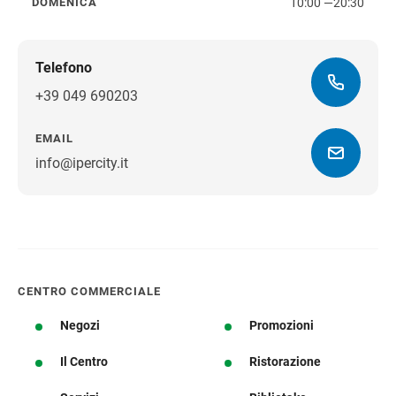
10:00
—
20:30
DOMENICA
domenica
Telefono
+39 049 690203
EMAIL
info@ipercity.it
Ottieni indicazioni stradali
CENTRO COMMERCIALE
Negozi
Promozioni
Il Centro
Ristorazione