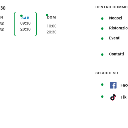
CENTRO COMME
:30
EN
DOM
venerdì
domenica
SAB
Negozi
sabato
09:30
:30
10:00
Ristorazi
20:30
:30
20:30
Ottieni indicazioni stradali
Eventi
Contatti
SEGUICI SU
Fac
Tik