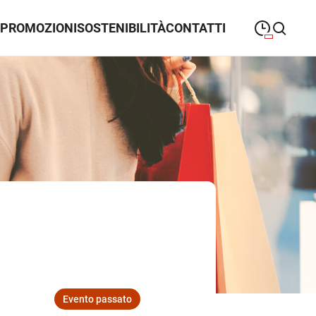
PROMOZIONI
SOSTENIBILITÀ
CONTATTI
09:30
—
20:30
LUNEDÌ
lunedì
closeSearch
09:30
—
20:30
MARTEDÌ
martedì
09:30
—
20:30
MERCOLEDÌ
mercoledì
09:30
—
20:30
GIOVEDÌ
giovedì
09:30
—
20:30
VENERDÌ
venerdì
09:30
—
20:30
SABATO
sabato
Evento passato
10:00
—
20:30
DOMENICA
domenica