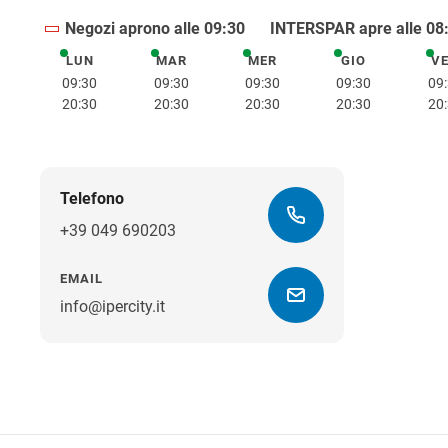
Negozi aprono alle 09:30
INTERSPAR apre alle 08
LUN
MAR
MER
GIO
V
lunedì
martedì
mercoledì
giovedì
09:30
09:30
09:30
09:30
09
20:30
20:30
20:30
20:30
20
Telefono
+39 049 690203
EMAIL
info@ipercity.it