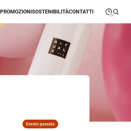
PROMOZIONI
SOSTENIBILITÀ
CONTATTI
09:30
—
20:30
LUNEDÌ
lunedì
closeSearch
09:30
—
20:30
MARTEDÌ
martedì
09:30
—
20:30
MERCOLEDÌ
mercoledì
09:30
—
20:30
GIOVEDÌ
giovedì
09:30
—
20:30
VENERDÌ
venerdì
09:30
—
20:30
SABATO
sabato
Evento passato
10:00
—
20:30
DOMENICA
domenica