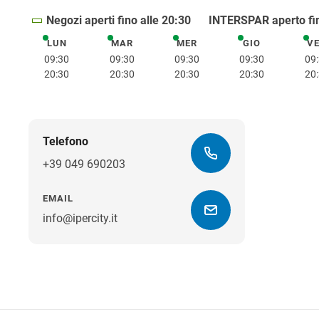
Negozi aperti fino alle 20:30
INTERSPAR aperto fin
LUN
MAR
MER
GIO
V
lunedì
martedì
mercoledì
giovedì
09:30
09:30
09:30
09:30
09
20:30
20:30
20:30
20:30
20
Telefono
+39 049 690203
EMAIL
info@ipercity.it