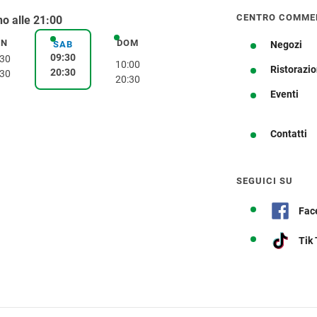
CENTRO COMME
o alle 21:00
EN
DOM
venerdì
domenica
SAB
Negozi
sabato
09:30
:30
10:00
Ristorazi
20:30
:30
20:30
Ottieni indicazioni stradali
Eventi
Contatti
SEGUICI SU
Fac
Tik