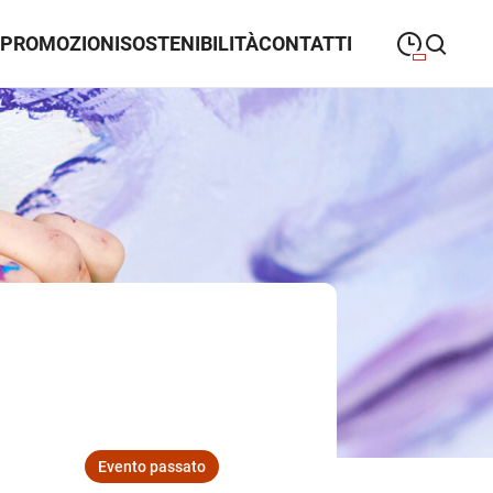
PROMOZIONI
SOSTENIBILITÀ
CONTATTI
09:30
—
20:30
LUNEDÌ
lunedì
closeSearch
09:30
—
20:30
MARTEDÌ
martedì
09:30
—
20:30
MERCOLEDÌ
mercoledì
09:30
—
20:30
GIOVEDÌ
giovedì
09:30
—
20:30
VENERDÌ
venerdì
09:30
—
20:30
SABATO
sabato
Evento passato
10:00
—
20:30
DOMENICA
domenica