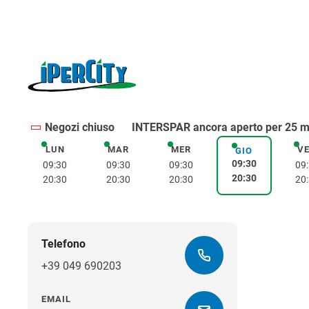
Negozi chiuso
INTERSPAR ancora aperto per 25 m
LUN
MAR
MER
V
lunedì
martedì
mercoledì
GIO
giovedì
09:30
09:30
09:30
09:30
09
20:30
20:30
20:30
20:30
20
Telefono
+39 049 690203
EMAIL