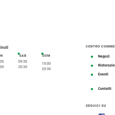
CENTRO COMME
inuti
EN
SAB
DOM
venerdì
sabato
domenica
Negozi
:30
09:30
10:00
Ristorazi
:30
20:30
20:30
Ottieni indicazioni stradali
Eventi
Contatti
SEGUICI SU